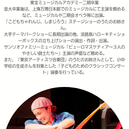
東宝ミュージカルアカデミー二期卒業
音大卒業後は、上海万博日本館でのミュージカルにて主演を務める
など、ミュージカルや二期会オペラ等に出演。
「こどもちゃれんじ、しまじろう」ステージショーのうたのお姉さ
ん。
大手テーマパークショーに長期出演の他、淡路島ハローキティショ
ーボックスの立ち上げショーの演出・作詞・出演。
サンリオファミリーミュージカル「ピューロマスケティア〜３人の
やさしい銃士たち〜」主演の声優など務める。
また、「東京アーティスツ合奏団」のうたのお姉さんとして、小中
学校の生徒さんを対象とした「子どものためのクラシックコンサー
ト」演奏を行っている。