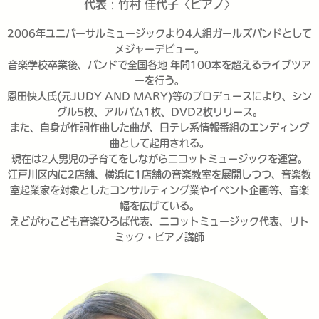
代表：竹村 佳代子〈ピアノ〉
2006年ユニバーサルミュージックより4人組ガールズバンドとして
メジャーデビュー。
音楽学校卒業後、バンドで全国各地 年間100本を超えるライブツア
ーを行う。
恩田快人氏(元JUDY AND MARY)等のプロデュースにより、シン
グル5枚、アルバム1枚、DVD2枚リリース。
また、自身が作詞作曲した曲が、日テレ系情報番組のエンディング
曲として起用される。
現在は2人男児の子育てをしながらニコットミュージックを運営。
江戸川区内に2店舗、横浜に1店舗の音楽教室を展開しつつ、音楽教
室起業家を対象としたコンサルティング業やイベント企画等、音楽
幅を広げている。
えどがわこども音楽ひろば代表、ニコットミュージック代表、リト
ミック・ピアノ講師