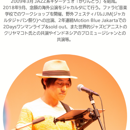
2009年3月 JAZZ系ギターデュオ「かりんとう」を結成。
2018年9月、念願の海外公演をジャカルタにて行う。ファラビ音楽
学校でのワークショップを開催、野外フェスティバルJJM(ジャカ
ルタジャパン祭り)への出演、2年連続Motion Blue Jakartaでの
2Daysワンマンライブ&sold out、また世界的ジャズピアニストの
クリヤマコト氏との共演やインドネシアのプロミュージシャンとの
共演等。