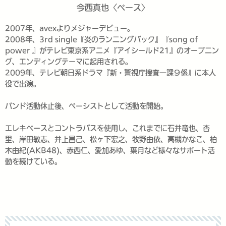
今西真也〈ベース〉
2007年、avexよりメジャーデビュー。
2008年、3rd single『炎のランニングバック』『song of
power 』がテレビ東京系アニメ『アイシールド21』のオープニン
グ、エンディングテーマに起用される。
2009年、テレビ朝日系ドラマ『新・警視庁捜査一課９係』に本人
役で出演。
バンド活動休止後、ベーシストとして活動を開始。
エレキベースとコントラバスを使用し、これまでに石井竜也、杏
里、岸田敏志、井上昌己、松ヶ下宏之、牧野由依、高槻かなこ、柏
木由紀(AKB48)、赤西仁、愛加あゆ、葉月など様々なサポート活
動を続けている。