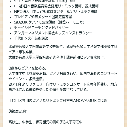
中学・高等学校教諭免許状『音楽』所持
(一社)日本音楽脳育協会認定リトミック講師、養成講師
NPO法人日本こども教育センター認定リトミック講師
プレピアノ知育メソッド®︎認定指導者
SUZUKIケンハモ認定講師（鍵盤ハーモニカ）
チャイルドコーチングアドバイザー
アンガーマネジメント協会キッズインストラクター
千代田区文化芸術講師
武蔵野音楽大学附属高等学校を経て、武蔵野音楽大学音楽学部器楽学科
ピアノ専攻卒業。
武蔵野音楽大学大学院音楽研究科博士課程前期ピアノ専攻修了。
3歳からピアノを始める。
大学在学中より演奏活動、ピアノ指導を行い、国内や海外のコンサート
やイベントに多数出演。
2018年よりファミリー向けリトミックコンサートを毎年開催し、地方
自治体による依頼を受けた公演も多数行なっている。
千代田区神田のピアノ＆リトミック教室PIANOVAMUSIC代表
講師歴23年
高校生、中学生、保育園児の男の子3人子育て中