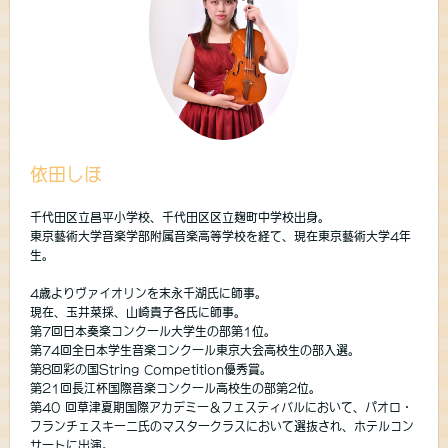
依田しほ
千代田区立昌平小学校、千代田区区立麹町中学校出身。
東京藝術大学音楽学部附属音楽高等学校を経て、現在東京藝術大学4年
生。
4歳よりヴァイオリンを末永千湖氏に師事。
現在、玉井菜採、山崎貴子各氏に師事。
第7回日本奏楽コンクール大学生の部第1位。
第74回全日本学生音楽コンクール東京大会高校生の部入選。
第8回彩の国String Competition優秀賞。
第21回長江杯国際音楽コンクール高校生の部第2位。
第40 回草津夏期国際アカデミー＆フェスティバルにおいて、パオロ・
フランチェスキーニ氏のマスタークラスにおいて選抜され、ホテルコン
サートに出演。